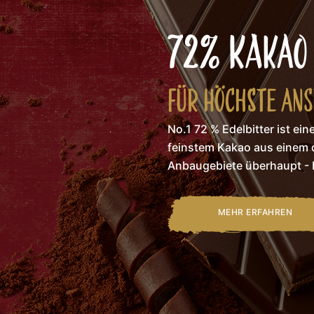
72% KAKAO
FÜR HÖCHSTE AN
No.1 72 % Edelbitter ist ei
feinstem Kakao aus einem 
Anbaugebiete überhaupt - 
MEHR ERFAHREN