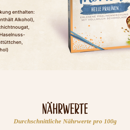
ckung enthalten:
thält Alkohol),
Schichtnougat,
 Haselnuss-
attüttchen,
hol)
Nährwerte
Durchschnittliche Nährwerte pro 100g