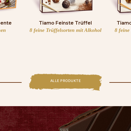
ente
Tiamo Feinste Trüffel
Tiamo
nen
8 feine Trüffelsorten mit Alkohol
8 feine
ALLE PRODUKTE