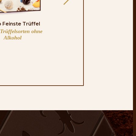
 Feinste Trüffel
Kleine Freuden
 Trüffelsorten ohne
in 4 leckere Sorten
Alkohol